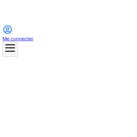
Instagram
Me connecter
En ce moment
Canicule
Cancer de la peau
Apnée du sommeil
Moustique tigre