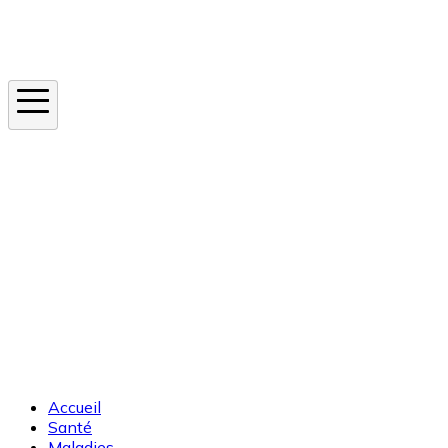
Instagram
En ce moment
Canicule
Cancer de la peau
Apnée du sommeil
Moustique tigre
Accueil
Santé
Maladies