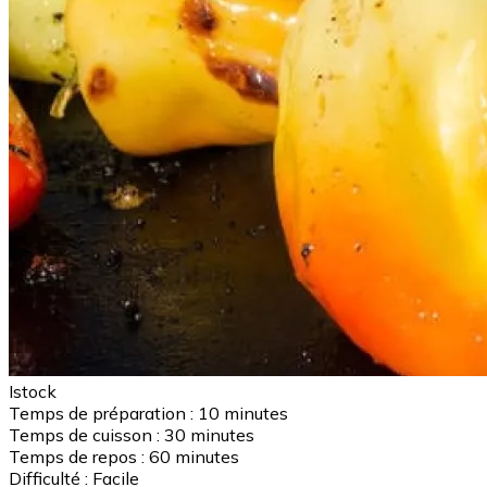
Istock
Temps de préparation :
10 minutes
Temps de cuisson :
30 minutes
Temps de repos :
60 minutes
Difficulté :
Facile