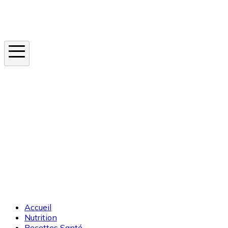
Instagram
En ce moment
Canicule
Cancer de la peau
Apnée du sommeil
Moustique tigre
Accueil
Nutrition
Recettes Santé