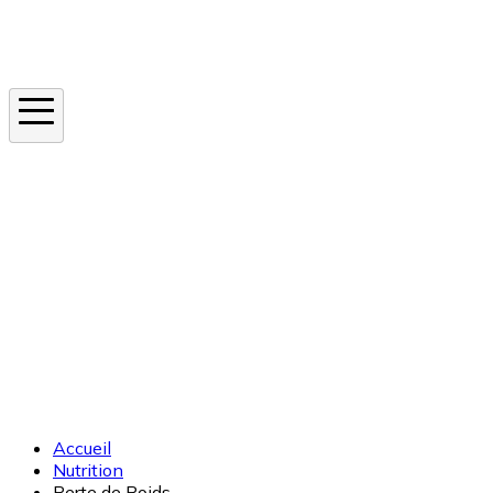
Instagram
En ce moment
Canicule
Cancer de la peau
Apnée du sommeil
Moustique tigre
Accueil
Nutrition
Perte de Poids