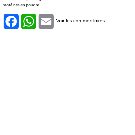
protéines en poudre.
Voir les commentaires
Facebook
WhatsApp
Email