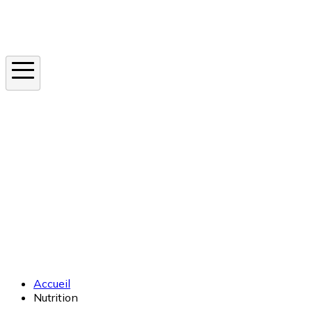
Instagram
En ce moment
Canicule
Cancer de la peau
Apnée du sommeil
Moustique tigre
Accueil
Nutrition