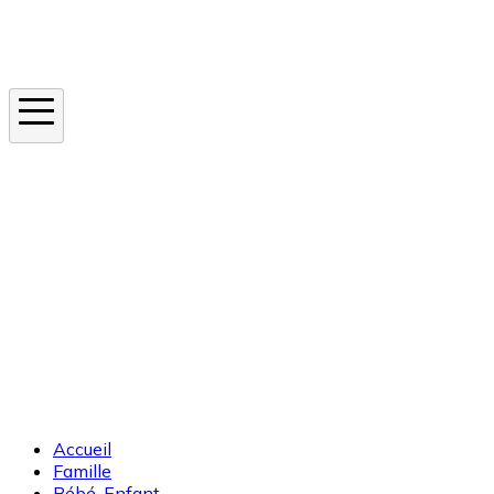
Instagram
En ce moment
Canicule
Cancer de la peau
Apnée du sommeil
Moustique tigre
Accueil
Famille
Bébé-Enfant