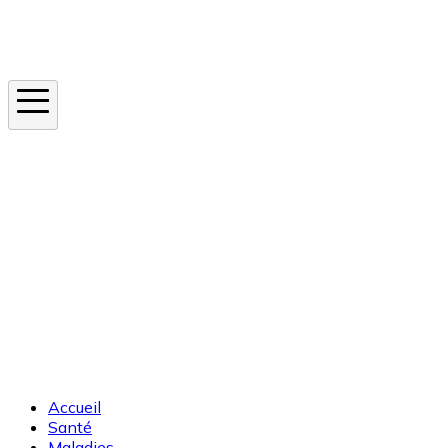
Instagram
En ce moment
Canicule
Cancer de la peau
Apnée du sommeil
Moustique tigre
Accueil
Santé
Maladies