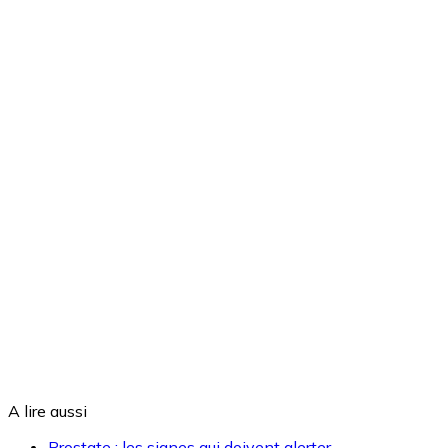
A lire aussi
Prostate : les signes qui doivent alerter