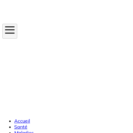
Instagram
En ce moment
Canicule
Cancer de la peau
Apnée du sommeil
Moustique tigre
Accueil
Santé
Maladies