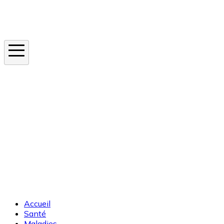
Instagram
En ce moment
Canicule
Cancer de la peau
Apnée du sommeil
Moustique tigre
Accueil
Santé
Maladies