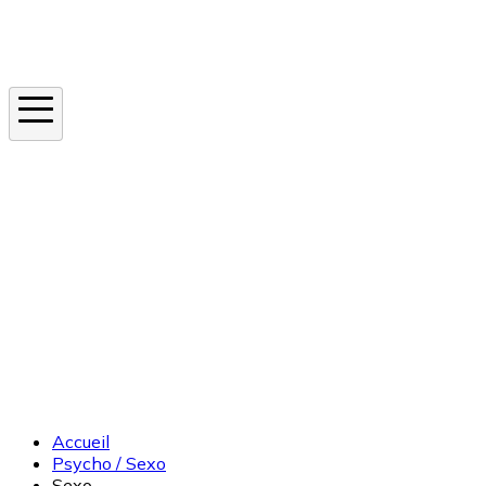
Instagram
En ce moment
Canicule
Cancer de la peau
Apnée du sommeil
Moustique tigre
Accueil
Psycho / Sexo
Sexo