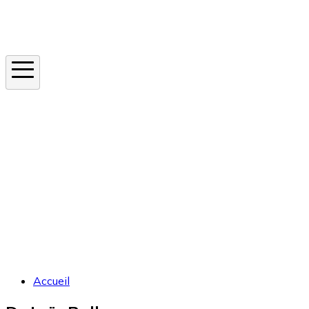
Instagram
En ce moment
Canicule
Cancer de la peau
Apnée du sommeil
Moustique tigre
Accueil