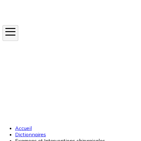
Instagram
En ce moment
Canicule
Cancer de la peau
Apnée du sommeil
Moustique tigre
Accueil
Dictionnaires
Examens et Interventions chirurgicales