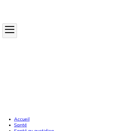
Instagram
En ce moment
Canicule
Cancer de la peau
Apnée du sommeil
Moustique tigre
Accueil
Santé
Santé au quotidien