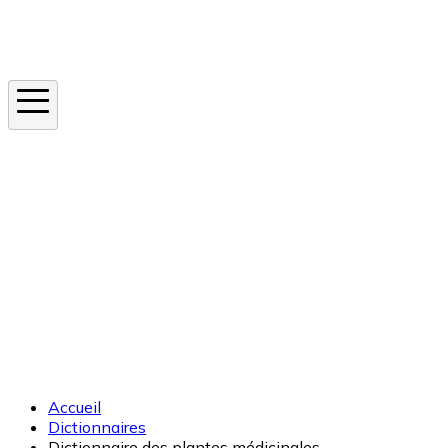
Instagram
En ce moment
Canicule
Cancer de la peau
Apnée du sommeil
Moustique tigre
Accueil
Dictionnaires
Dictionnaire des plantes médicinales