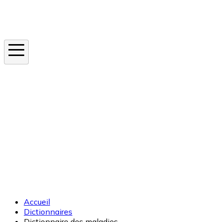
Instagram
En ce moment
Canicule
Cancer de la peau
Apnée du sommeil
Moustique tigre
Accueil
Dictionnaires
Dictionnaire des maladies