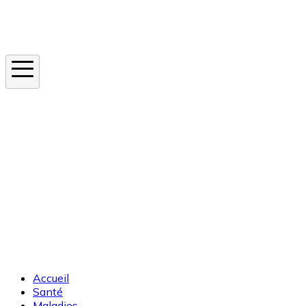
Instagram
En ce moment
Canicule
Cancer de la peau
Apnée du sommeil
Moustique tigre
Accueil
Santé
Maladies