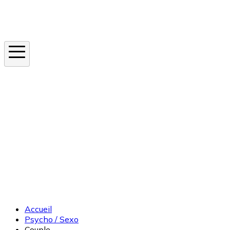
Instagram
En ce moment
Canicule
Cancer de la peau
Apnée du sommeil
Moustique tigre
Accueil
Psycho / Sexo
Couple