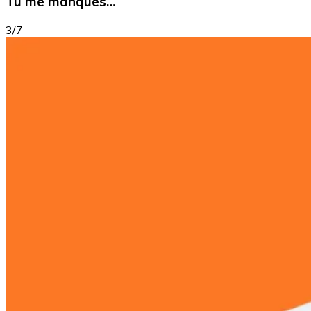
Tu me manques…
3/7