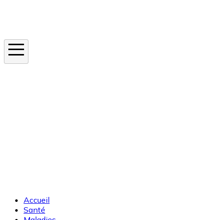
Instagram
En ce moment
Canicule
Cancer de la peau
Apnée du sommeil
Moustique tigre
Accueil
Santé
Maladies