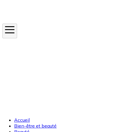
Instagram
En ce moment
Canicule
Cancer de la peau
Apnée du sommeil
Moustique tigre
Accueil
Bien-être et beauté
Beauté