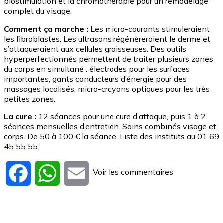
biostimulation et la chromothérapie pour un remodelage
complet du visage.
Comment ça marche :
Les micro-courants stimuleraient
les fibroblastes. Les ultrasons régénèreraient le derme et
s’attaqueraient aux cellules graisseuses. Des outils
hyperperfectionnés permettent de traiter plusieurs zones
du corps en simultané : électrodes pour les surfaces
importantes, gants conducteurs d’énergie pour des
massages localisés, micro-crayons optiques pour les très
petites zones.
La cure :
12 séances pour une cure d’attaque, puis 1 à 2
séances mensuelles d’entretien. Soins combinés visage et
corps. De 50 à 100 € la séance. Liste des instituts au 01 69
45 55 55.
Voir les commentaires
Facebook
WhatsApp
Email