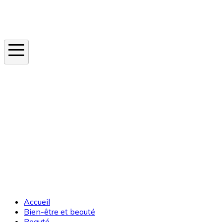
Instagram
En ce moment
Canicule
Cancer de la peau
Apnée du sommeil
Moustique tigre
Accueil
Bien-être et beauté
Beauté