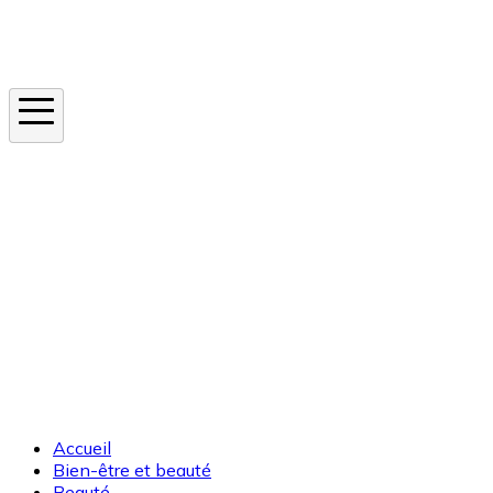
Instagram
En ce moment
Canicule
Cancer de la peau
Apnée du sommeil
Moustique tigre
Accueil
Bien-être et beauté
Beauté