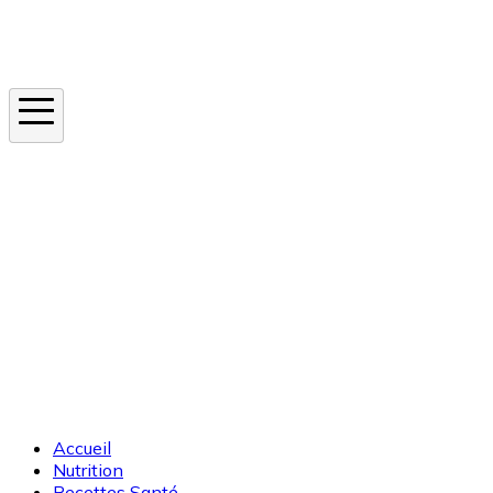
Instagram
En ce moment
Canicule
Cancer de la peau
Apnée du sommeil
Moustique tigre
Accueil
Nutrition
Recettes Santé