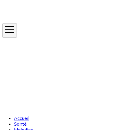
Instagram
En ce moment
Canicule
Cancer de la peau
Apnée du sommeil
Moustique tigre
Accueil
Santé
Maladies