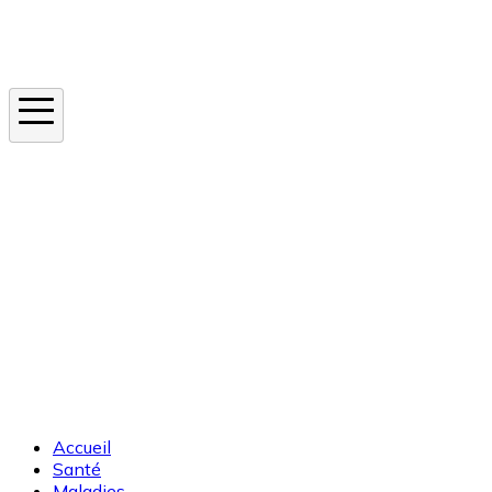
Instagram
En ce moment
Canicule
Cancer de la peau
Apnée du sommeil
Moustique tigre
Accueil
Santé
Maladies