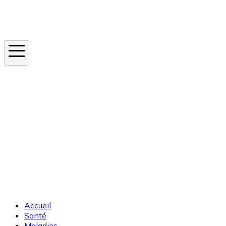
Instagram
En ce moment
Canicule
Cancer de la peau
Apnée du sommeil
Moustique tigre
Accueil
Santé
Maladies