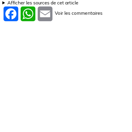
Afficher les sources de cet article
Voir les commentaires
Facebook
WhatsApp
Email