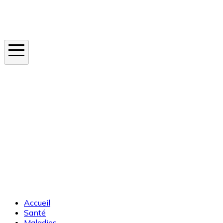
Instagram
En ce moment
Canicule
Cancer de la peau
Apnée du sommeil
Moustique tigre
Accueil
Santé
Maladies