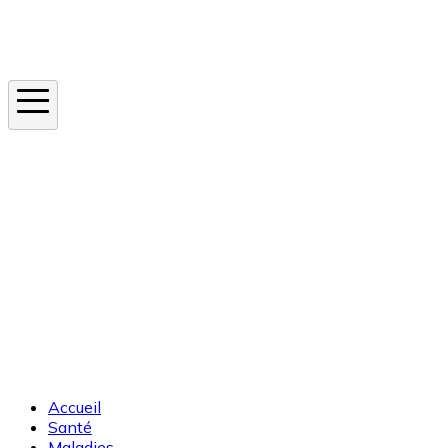
Instagram
En ce moment
Canicule
Cancer de la peau
Apnée du sommeil
Moustique tigre
Accueil
Santé
Maladies