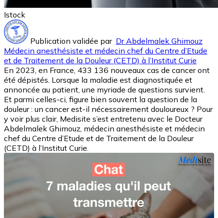
Istock
Publication validée par
Dr Abdelmalek Ghimouz
Médecin anesthésiste et médecin chef du Centre d’Etude
et de Traitement de la Douleur (CETD) à l’Institut Curie
En 2023, en France, 433 136 nouveaux cas de cancer ont
été dépistés. Lorsque la maladie est diagnostiquée et
annoncée au patient, une myriade de questions survient.
Et parmi celles-ci, figure bien souvent la question de la
douleur : un cancer est-il nécessairement douloureux ? Pour
y voir plus clair, Medisite s’est entretenu avec le Docteur
Abdelmalek Ghimouz, médecin anesthésiste et médecin
chef du Centre d’Etude et de Traitement de la Douleur
(CETD) à l’Institut Curie.