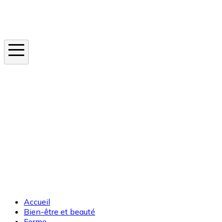
Instagram
En ce moment
Canicule
Cancer de la peau
Apnée du sommeil
Moustique tigre
Accueil
Bien-être et beauté
Forme