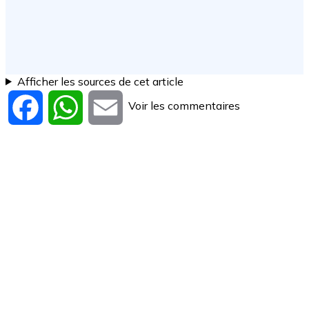
Afficher les sources de cet article
Voir les commentaires
Facebook
WhatsApp
Email