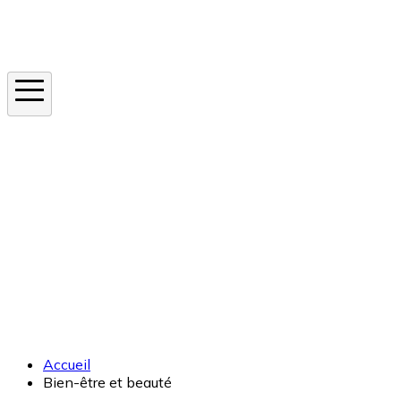
Instagram
En ce moment
Canicule
Cancer de la peau
Apnée du sommeil
Moustique tigre
Accueil
Bien-être et beauté