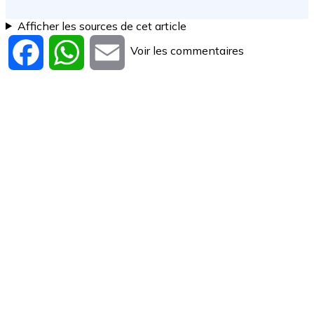
Afficher les sources de cet article
Voir les commentaires
Facebook
WhatsApp
Email