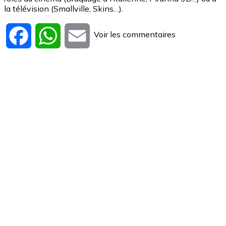
la télévision (Smallville, Skins…).
Voir les commentaires
Facebook
WhatsApp
Email