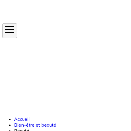
Instagram
En ce moment
Canicule
Cancer de la peau
Apnée du sommeil
Moustique tigre
Accueil
Bien-être et beauté
Beauté