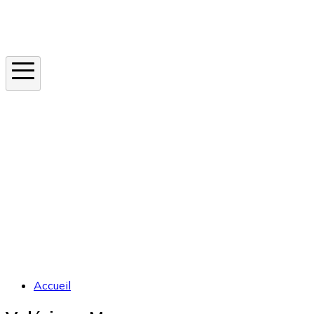
Instagram
En ce moment
Canicule
Cancer de la peau
Apnée du sommeil
Moustique tigre
Accueil