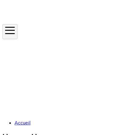
Instagram
En ce moment
Canicule
Cancer de la peau
Apnée du sommeil
Moustique tigre
Accueil