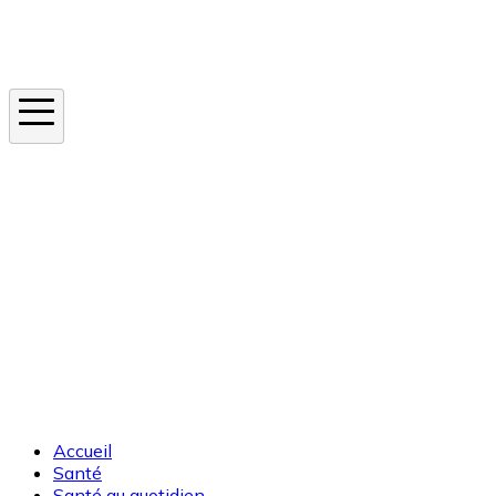
Instagram
En ce moment
Canicule
Cancer de la peau
Apnée du sommeil
Moustique tigre
Accueil
Santé
Santé au quotidien