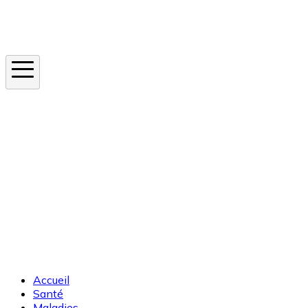
Instagram
En ce moment
Canicule
Cancer de la peau
Apnée du sommeil
Moustique tigre
Accueil
Santé
Maladies