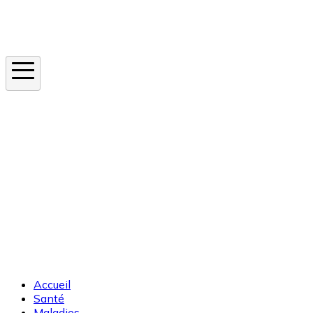
Instagram
En ce moment
Canicule
Cancer de la peau
Apnée du sommeil
Moustique tigre
Accueil
Santé
Maladies