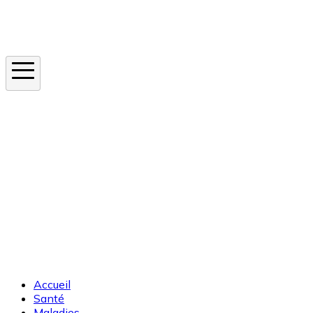
Instagram
En ce moment
Canicule
Cancer de la peau
Apnée du sommeil
Moustique tigre
Accueil
Santé
Maladies