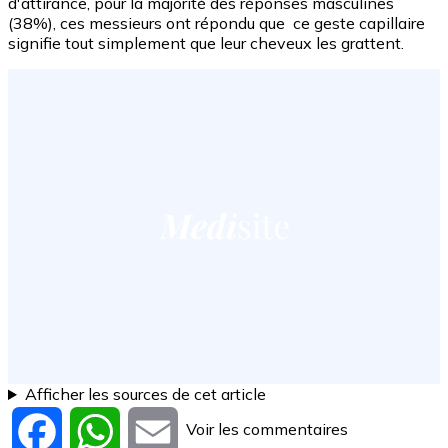
d'attirance, pour la majorité des réponses masculines
(38%), ces messieurs ont répondu que ce geste capillaire
signifie tout simplement que leur cheveux les grattent.
Afficher les sources de cet article
Voir les commentaires
Facebook
WhatsApp
Email