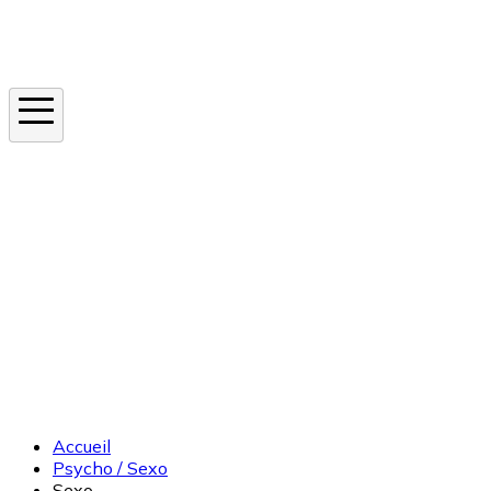
Instagram
En ce moment
Canicule
Cancer de la peau
Apnée du sommeil
Moustique tigre
Accueil
Psycho / Sexo
Sexo