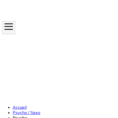
Instagram
En ce moment
Canicule
Cancer de la peau
Apnée du sommeil
Moustique tigre
Accueil
Psycho / Sexo
Psycho