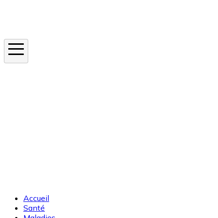
Instagram
En ce moment
Canicule
Cancer de la peau
Apnée du sommeil
Moustique tigre
Accueil
Santé
Maladies