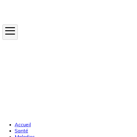
Instagram
En ce moment
Canicule
Cancer de la peau
Apnée du sommeil
Moustique tigre
Accueil
Santé
Maladies