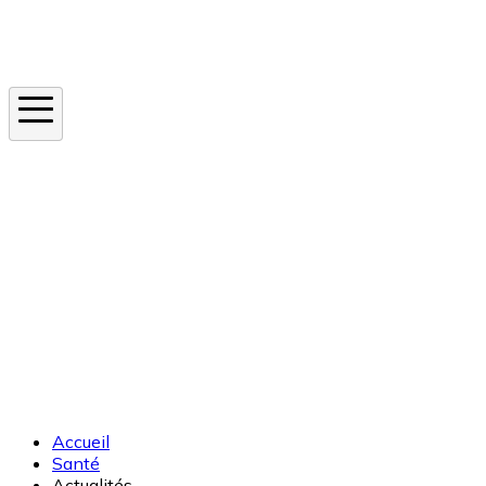
Instagram
En ce moment
Canicule
Cancer de la peau
Apnée du sommeil
Moustique tigre
Accueil
Santé
Actualités