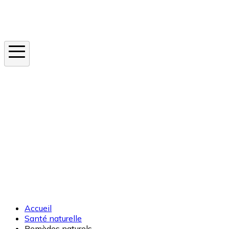
Instagram
En ce moment
Canicule
Cancer de la peau
Apnée du sommeil
Moustique tigre
Accueil
Santé naturelle
Remèdes naturels