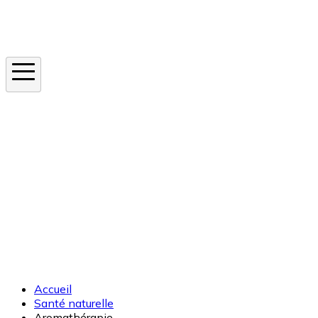
Instagram
En ce moment
Canicule
Cancer de la peau
Apnée du sommeil
Moustique tigre
Accueil
Santé naturelle
Aromathérapie