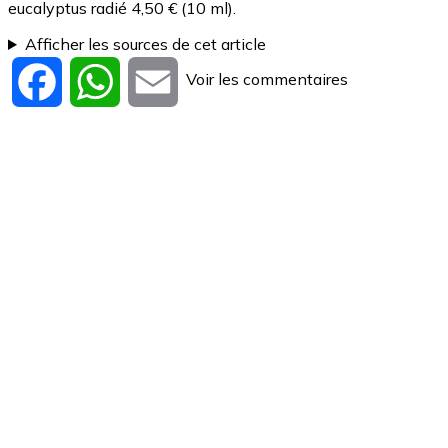
eucalyptus radié 4,50 € (10 ml).
Afficher les sources de cet article
Voir les commentaires
Facebook
WhatsApp
Email