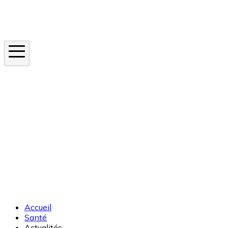
Instagram
En ce moment
Canicule
Cancer de la peau
Apnée du sommeil
Moustique tigre
Accueil
Santé
Actualités