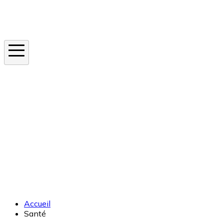
Instagram
En ce moment
Canicule
Cancer de la peau
Apnée du sommeil
Moustique tigre
Accueil
Santé