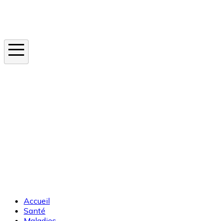
Instagram
En ce moment
Canicule
Cancer de la peau
Apnée du sommeil
Moustique tigre
Accueil
Santé
Maladies