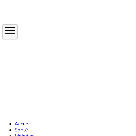
Instagram
En ce moment
Canicule
Cancer de la peau
Apnée du sommeil
Moustique tigre
Accueil
Santé
Maladies