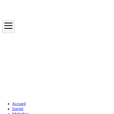
Instagram
En ce moment
Canicule
Cancer de la peau
Apnée du sommeil
Moustique tigre
Accueil
Santé
Maladies