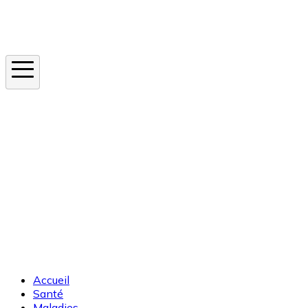
Instagram
En ce moment
Canicule
Cancer de la peau
Apnée du sommeil
Moustique tigre
Accueil
Santé
Maladies