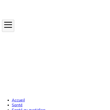
Instagram
En ce moment
Canicule
Cancer de la peau
Apnée du sommeil
Moustique tigre
Accueil
Santé
Santé au quotidien